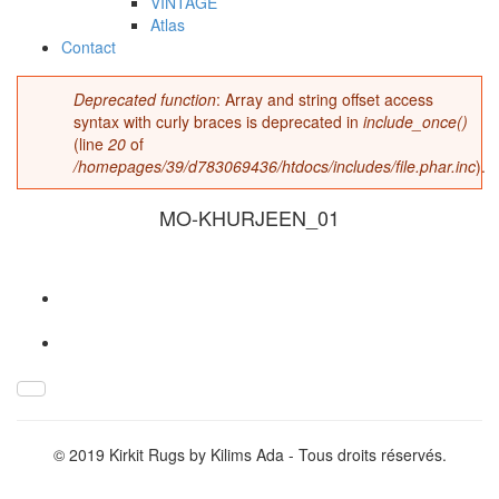
VINTAGE
Atlas
Contact
Deprecated function
: Array and string offset access
Message d'erreur
syntax with curly braces is deprecated in
include_once()
(line
20
of
/homepages/39/d783069436/htdocs/includes/file.phar.inc
).
MO-KHURJEEN_01
MO-KHURJEEN_01.jpg
© 2019 Kirkit Rugs by Kilims Ada - Tous droits réservés.