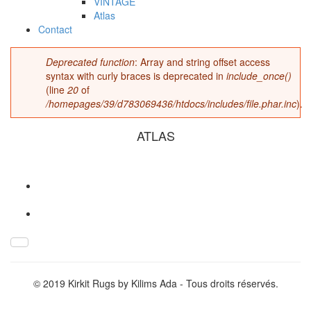
VINTAGE
Atlas
Contact
Deprecated function
: Array and string offset access
Message d'erreur
syntax with curly braces is deprecated in
include_once()
(line
20
of
/homepages/39/d783069436/htdocs/includes/file.phar.inc
).
ATLAS
IMG_1056.jpg
© 2019 Kirkit Rugs by Kilims Ada - Tous droits réservés.